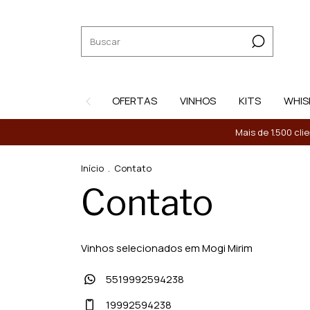
OFERTAS
VINHOS
KITS
WHIS
Mais de 1.500 cli
Início
.
Contato
Contato
Vinhos selecionados em Mogi Mirim
5519992594238
19992594238