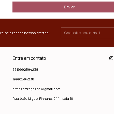
Enviar
re-se e receba nossas ofertas.
Entre em contato
5519992594238
19992594238
armazemragazoni@gmail.com
Rua João Miguel Finhane, 244 - sala 10