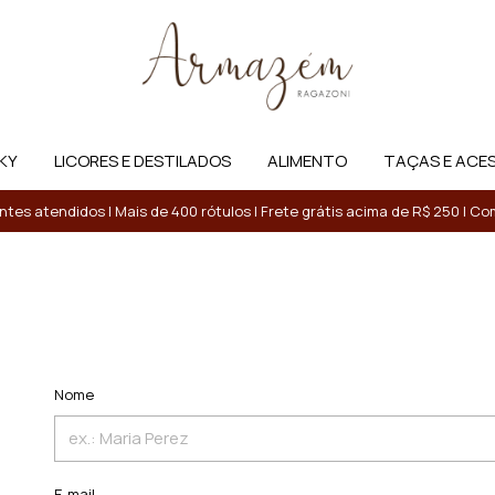
KY
LICORES E DESTILADOS
ALIMENTO
TAÇAS E ACE
entes atendidos | Mais de 400 rótulos | Frete grátis acima de R$ 250 | 
Nome
E-mail