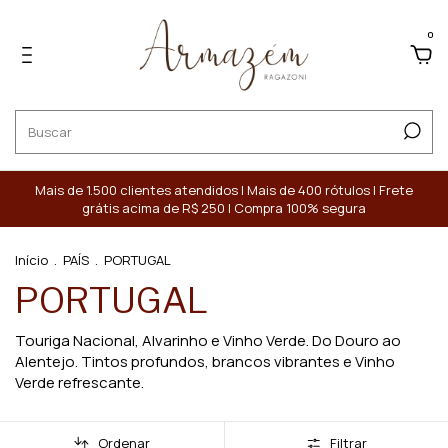
0
Mais de 1.500 clientes atendidos | Mais de 400 rótulos | Frete
grátis acima de R$ 250 | Compra 100% segura
Início
.
PAÍS
.
PORTUGAL
PORTUGAL
Touriga Nacional, Alvarinho e Vinho Verde. Do Douro ao
Alentejo. Tintos profundos, brancos vibrantes e Vinho
Verde refrescante.
Ordenar
Filtrar