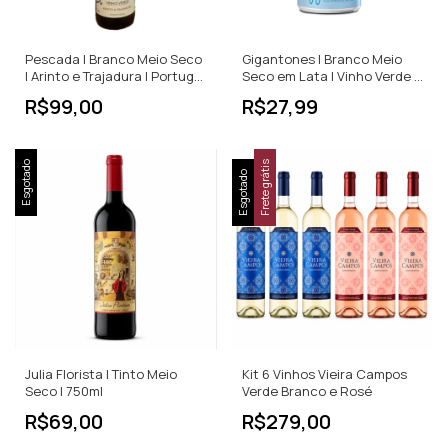
Pescada | Branco Meio Seco
Gigantones | Branco Meio
| Arinto e Trajadura | Portugal
Seco em Lata | Vinho Verde |
| 750ml
Portugal | 250ml
R$99,00
R$27,99
Esgotado
Frete grátis
Esgotado
Julia Florista | Tinto Meio
Kit 6 Vinhos Vieira Campos
Seco | 750ml
Verde Branco e Rosé
R$69,00
R$279,00