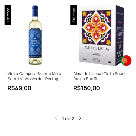
Esgotado
Esgotado
Vieira Campos | Branco Meio
Alma de Lisboa | Tinto Seco |
Seco | Vinho Verde | Portugal
Bag in Box 3L
| 750ml
R$49,00
R$160,00
1
de
2