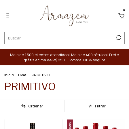
0
Mais de 1.500 clientes atendidos | Mais de 400 rótulos | Frete
grátis acima de R$ 250 | Compra 100% segura
Início
.
UVAS
.
PRIMITIVO
PRIMITIVO
Ordenar
Filtrar