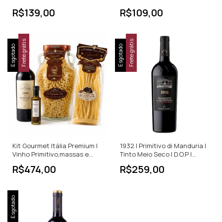
R$139,00
R$109,00
Frete grátis
Frete grátis
Esgotado
Esgotado
Kit Gourmet Itália Premium |
1932 | Primitivo di Manduria |
Vinho Primitivo,massas e
Tinto Meio Seco | D.O.P |
Trufas
750ml
R$474,00
R$259,00
Esgotado