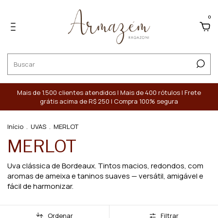
0
Mais de 1.500 clientes atendidos | Mais de 400 rótulos | Frete
grátis acima de R$ 250 | Compra 100% segura
Início
.
UVAS
.
MERLOT
MERLOT
Uva clássica de Bordeaux. Tintos macios, redondos, com
aromas de ameixa e taninos suaves — versátil, amigável e
fácil de harmonizar.
Ordenar
Filtrar