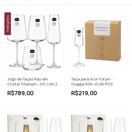
Frete grátis
Jogo de Taças Ray em
Taça para licor Forum -
Cristal Titanium – Kit com 24
Grappa 50m JG 06 PCS
Peças
R$789,00
R$219,00