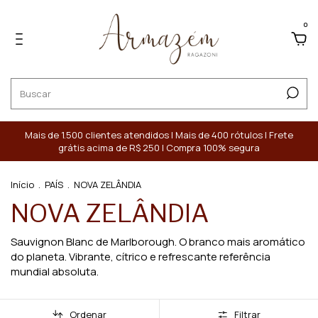
0
Mais de 1.500 clientes atendidos | Mais de 400 rótulos | Frete
grátis acima de R$ 250 | Compra 100% segura
Início
.
PAÍS
.
NOVA ZELÂNDIA
NOVA ZELÂNDIA
Sauvignon Blanc de Marlborough. O branco mais aromático
do planeta. Vibrante, cítrico e refrescante referência
mundial absoluta.
Ordenar
Filtrar