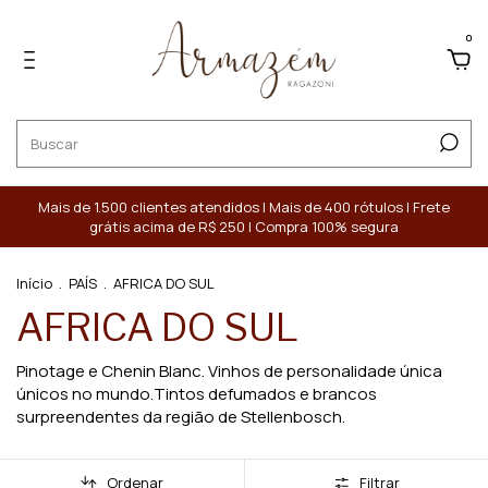
0
Mais de 1.500 clientes atendidos | Mais de 400 rótulos | Frete
grátis acima de R$ 250 | Compra 100% segura
Início
.
PAÍS
.
AFRICA DO SUL
AFRICA DO SUL
Pinotage e Chenin Blanc. Vinhos de personalidade única
únicos no mundo.Tintos defumados e brancos
surpreendentes da região de Stellenbosch.
Ordenar
Filtrar