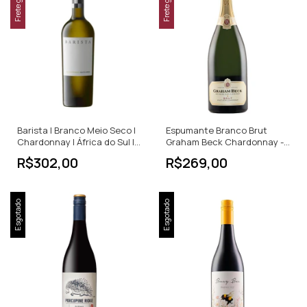
Frete grátis
Frete grátis
Barista | Branco Meio Seco |
Espumante Branco Brut
Chardonnay | África do Sul |
Graham Beck Chardonnay -
750ml
Pinot Noir
R$302,00
R$269,00
Esgotado
Esgotado