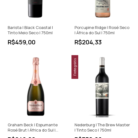
Barista | Black Coastal |
Porcupine Ridge | Rosé Seco
Tinto Meio Seco | 750ml
| África do Sul | 750ml
R$459,00
R$204,33
Frete grátis
Graham Beck | Espumante
Nederburg | The Brew Master
Rosé Brut | África do Sul |
| Tinto Seco | 750ml
750ml