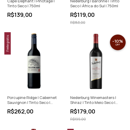
Cape Elephant | Pinotage |
Nederburg | Baronne | Tinto
Tinto Seco | 750ml
Seco | África do Sul | 750ml
R$139,00
R$119,00
R$153,00
Frete grátis
-
10
%
OFF
Porcupine Ridge | Cabernet
Nederburg Winemasters |
Sauvignon | Tinto Seco |
Shiraz | Tinto Meio Seco |
750ml
750ml
R$262,00
R$179,00
R$199,00