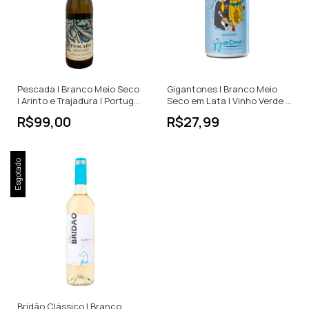
Pescada | Branco Meio Seco
Gigantones | Branco Meio
| Arinto e Trajadura | Portugal
Seco em Lata | Vinho Verde |
| 750ml
Portugal | 250ml
R$99,00
R$27,99
Esgotado
Bridão Clássico | Branco