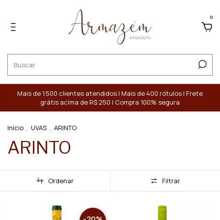
0
Mais de 1.500 clientes atendidos | Mais de 400 rótulos | Frete
grátis acima de R$ 250 | Compra 100% segura
Início
.
UVAS
.
ARINTO
ARINTO
Ordenar
Filtrar
-
20
%