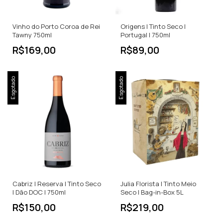
Vinho do Porto Coroa de Rei
Origens | Tinto Seco |
Tawny 750ml
Portugal | 750ml
R$169,00
R$89,00
Esgotado
Esgotado
Cabriz | Reserva | Tinto Seco
Julia Florista | Tinto Meio
| Dão DOC | 750ml
Seco | Bag-in-Box 5L
R$150,00
R$219,00