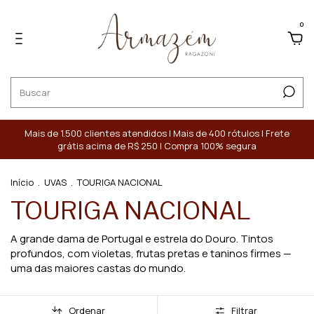
0
Mais de 1.500 clientes atendidos | Mais de 400 rótulos | Frete
grátis acima de R$ 250 | Compra 100% segura
Início
.
UVAS
.
TOURIGA NACIONAL
TOURIGA NACIONAL
A grande dama de Portugal e estrela do Douro. Tintos
profundos, com violetas, frutas pretas e taninos firmes —
uma das maiores castas do mundo.
Ordenar
Filtrar