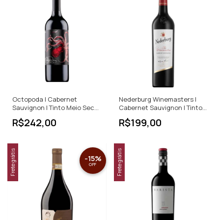
Octopoda | Cabernet
Nederburg Winemasters |
Sauvignon | Tinto Meio Seco |
Cabernet Sauvignon | Tinto
750ml
Meio Seco | 750ml
R$242,00
R$199,00
Frete grátis
Frete grátis
-
15
%
OFF