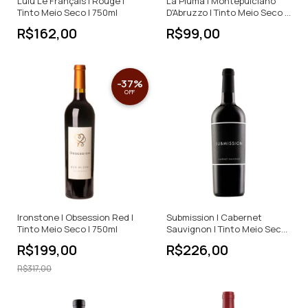
Lulu Le Français | Rouge |
La Piuma | Montepulciano
Tinto Meio Seco | 750ml
D'Abruzzo | Tinto Meio Seco |
750ml
R$162,00
R$99,00
-
37
%
OFF
Ironstone | Obsession Red |
Submission | Cabernet
Tinto Meio Seco | 750ml
Sauvignon | Tinto Meio Seco |
EUA | 750ml
R$199,00
R$226,00
R$317,00