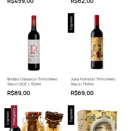
R$459,00
R$62,00
Esgotado
Bridão Clássico | Tinto Meio
Julia Florista | Tinto Meio
Seco | DOC | 750ml
Seco | 750ml
R$89,00
R$69,00
Frete grátis
Esgotado
Esgotado