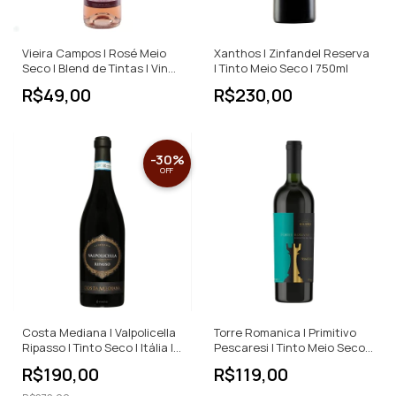
Vieira Campos | Rosé Meio
Xanthos | Zinfandel Reserva
Seco | Blend de Tintas | Vinho
| Tinto Meio Seco | 750ml
Verde | Portugal | 750ml
R$49,00
R$230,00
-
30
%
OFF
Costa Mediana | Valpolicella
Torre Romanica | Primitivo
Ripasso | Tinto Seco | Itália |
Pescaresi | Tinto Meio Seco |
750ml
750ml
R$190,00
R$119,00