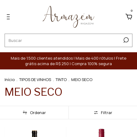
0
Mais de 1.500 clientes atendidos | Mais de 400 rótulos | Frete
grátis acima de R$ 250 | Compra 100% segura
Início
.
TIPOS DE VINHOS
.
TINTO
.
MEIO SECO
MEIO SECO
Ordenar
Filtrar