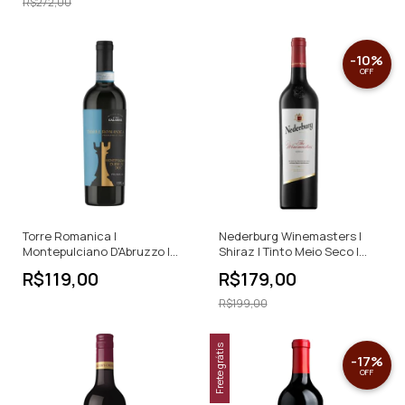
R$272,00
-
10
%
OFF
Torre Romanica |
Nederburg Winemasters |
Montepulciano D'Abruzzo |
Shiraz | Tinto Meio Seco |
Tinto Meio Seco | 750ml
750ml
R$119,00
R$179,00
R$199,00
Frete grátis
-
17
%
OFF