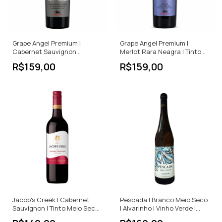
Grape Angel Premium |
Grape Angel Premium |
Cabernet Sauvignon
Merlot Rara Neagra | Tinto
Feteasca Neagra | Tinto
Seco | 750ml
R$159,00
R$159,00
Seco | 750ml
Jacob's Creek | Cabernet
Pescada | Branco Meio Seco
Sauvignon | Tinto Meio Seco |
| Alvarinho | Vinho Verde |
750ml
Portugal | 750ml