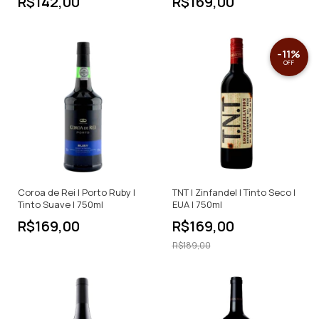
R$142,00
R$169,00
-
11
%
OFF
Coroa de Rei | Porto Ruby |
TNT | Zinfandel | Tinto Seco |
Tinto Suave | 750ml
EUA | 750ml
R$169,00
R$169,00
R$189,00