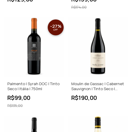
R$174,00
-
27
%
OFF
Palmento | Syrah DOC | Tinto
Moulin de Gassac | Cabernet
Seco | Itália | 750ml
Sauvignon | Tinto Seco |
750ml
R$99,00
R$190,00
R$135,00