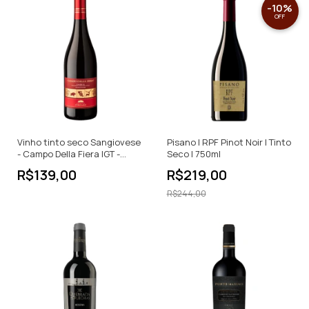
-
10
%
OFF
Vinho tinto seco Sangiovese
Pisano | RPF Pinot Noir | Tinto
- Campo Della Fiera IGT -
Seco | 750ml
750ml
R$139,00
R$219,00
R$244,00