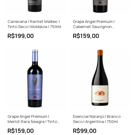
Carlevana | Raritet Malbec |
Grape Angel Premium |
Tinto Seco | Moldávia | 750ml
Cabernet Sauvignon
Feteasca Neagra | Tinto
R$199,00
R$159,00
Seco | 750ml
Grape Angel Premium |
Esencial Naranjo | Branco
Merlot Rara Neagra | Tinto
Seco | Argentina | 750ml
Seco | 750ml
R$159,00
R$99,00