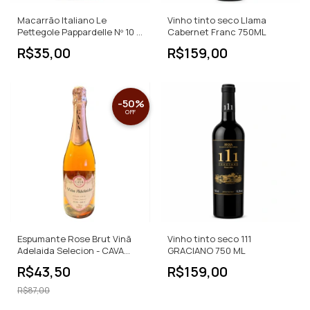
Macarrão Italiano Le
Vinho tinto seco Llama
Pettegole Pappardelle Nº 10 -
Cabernet Franc 750ML
500g
R$35,00
R$159,00
-
50
%
OFF
Espumante Rose Brut Vinã
Vinho tinto seco 111
Adelaida Selecion - CAVA
GRACIANO 750 ML
750ml
R$43,50
R$159,00
R$87,00