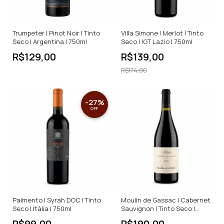
Trumpeter | Pinot Noir | Tinto
Villa Simone | Merlot | Tinto
Seco | Argentina | 750ml
Seco | IGT Lazio | 750ml
R$129,00
R$139,00
R$174,00
-
27
%
OFF
Palmento | Syrah DOC | Tinto
Moulin de Gassac | Cabernet
Seco | Itália | 750ml
Sauvignon | Tinto Seco |
750ml
R$99,00
R$190,00