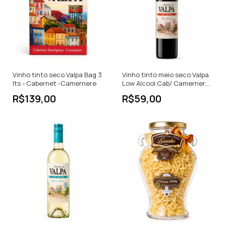
Vinho tinto seco Valpa Bag 3
Vinho tinto meio seco Valpa
lts - Cabernet -Camernere
Low Alcool Cab/ Camernere -
750ml
R$139,00
R$59,00