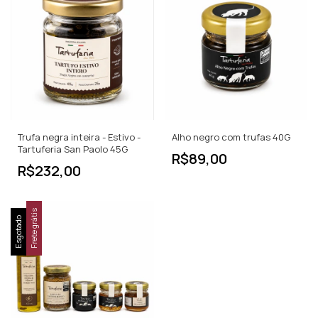
Trufa negra inteira - Estivo -
Alho negro com trufas 40G
Tartuferia San Paolo 45G
R$89,00
R$232,00
Frete grátis
Esgotado