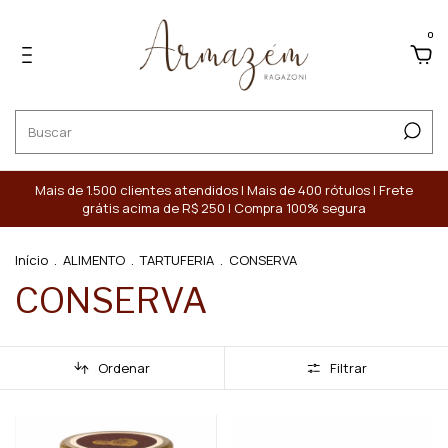
0
Mais de 1.500 clientes atendidos | Mais de 400 rótulos | Frete
grátis acima de R$ 250 | Compra 100% segura
Início
.
ALIMENTO
.
TARTUFERIA
.
CONSERVA
CONSERVA
Ordenar
Filtrar