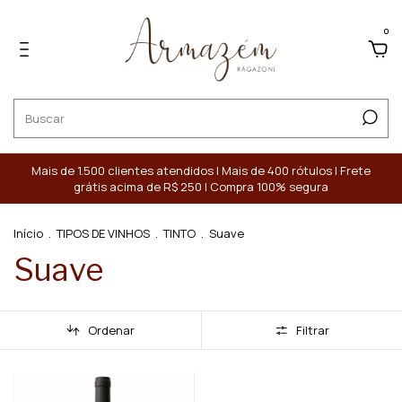
0
Mais de 1.500 clientes atendidos | Mais de 400 rótulos | Frete
grátis acima de R$ 250 | Compra 100% segura
Início
.
TIPOS DE VINHOS
.
TINTO
.
Suave
Suave
Ordenar
Filtrar