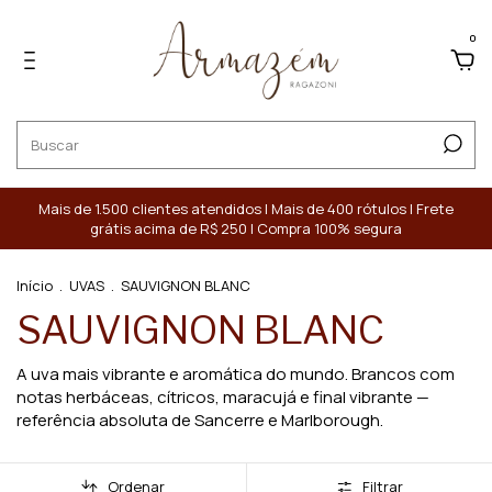
0
Mais de 1.500 clientes atendidos | Mais de 400 rótulos | Frete
grátis acima de R$ 250 | Compra 100% segura
Início
.
UVAS
.
SAUVIGNON BLANC
SAUVIGNON BLANC
A uva mais vibrante e aromática do mundo. Brancos com
notas herbáceas, cítricos, maracujá e final vibrante —
referência absoluta de Sancerre e Marlborough.
Ordenar
Filtrar