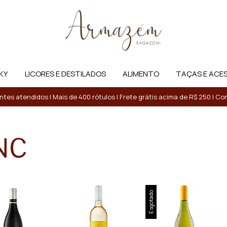
KY
LICORES E DESTILADOS
ALIMENTO
TAÇAS E ACE
entes atendidos | Mais de 400 rótulos | Frete grátis acima de R$ 250 | 
NC
Esgotado