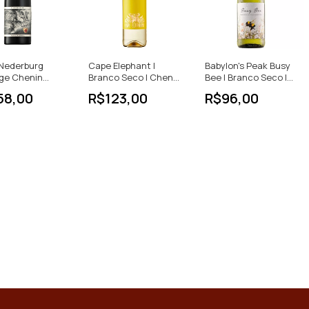
 Nederburg
Cape Elephant |
Babylon's Peak Busy
age Chenin
Branco Seco | Chenin
Bee | Branco Seco |
750ml África Do
Blanc | África do Sul |
Chenin Blanc | África
58,00
R$123,00
R$96,00
750ml
do Sul | 750ml