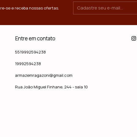
re-se e receba nossas ofertas.
Entre em contato
5519992594238
19992594238
armazemragazoni@gmail.com
Rua João Miguel Finhane, 244 - sala 10