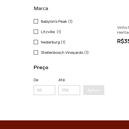
Marca
Babylon's Peak (1)
Vinho
Litzville. (1)
Herit
Blanc 
R$3
Nederburg (1)
Sul
Stellenbosch Vineyards (1)
Preço
De
Até
Aplicar