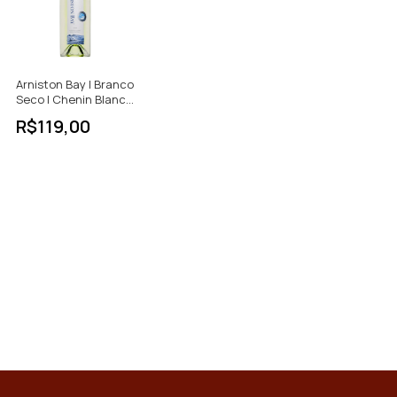
Arniston Bay | Branco
Seco | Chenin Blanc -
Chardonnay | África
R$119,00
do Sul | 750ml