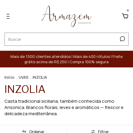
0
Mais de 1.500 clientes atendidos | Mais de 400 rótulos | Frete
grátis acima de R$ 250 | Compra 100% segura
Início
.
UVAS
.
INZOLIA
INZOLIA
Casta tradicional siciliana, também conhecida como
Ansonica. Brancos florais, leves e aromáticos — frescor e
delicadeza mediterrânea.
Ordenar
Filtrar