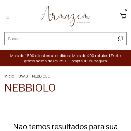
0
Mais de 1.500 clientes atendidos | Mais de 400 rótulos | Frete
grátis acima de R$ 250 | Compra 100% segura
Início
.
UVAS
.
NEBBIOLO
NEBBIOLO
Não temos resultados para sua