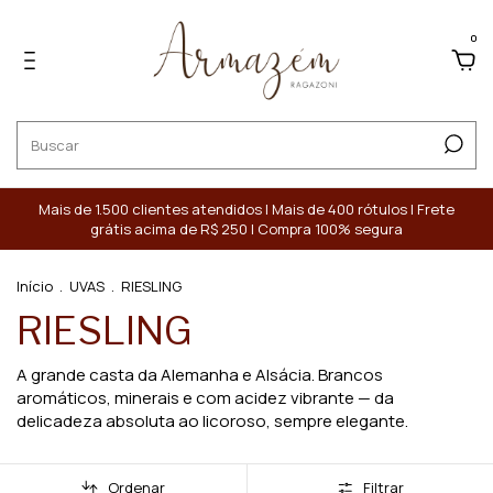
0
Mais de 1.500 clientes atendidos | Mais de 400 rótulos | Frete
grátis acima de R$ 250 | Compra 100% segura
Início
.
UVAS
.
RIESLING
RIESLING
A grande casta da Alemanha e Alsácia. Brancos
aromáticos, minerais e com acidez vibrante — da
delicadeza absoluta ao licoroso, sempre elegante.
Ordenar
Filtrar