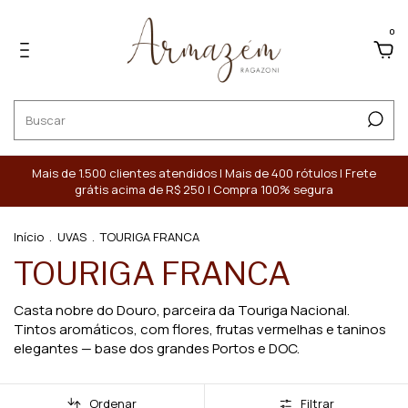
0
Mais de 1.500 clientes atendidos | Mais de 400 rótulos | Frete
grátis acima de R$ 250 | Compra 100% segura
Início
.
UVAS
.
TOURIGA FRANCA
TOURIGA FRANCA
Casta nobre do Douro, parceira da Touriga Nacional.
Tintos aromáticos, com flores, frutas vermelhas e taninos
elegantes — base dos grandes Portos e DOC.
Ordenar
Filtrar