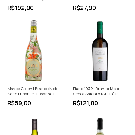
| França | 750ml
Portugal | 250ml
R$192,00
R$27,99
Mayos Green | Branco Meio
Fiano 1932 | Branco Meio
Seco Frisante | Espanha |
Seco | Salento IGT | Itália |
750ml
750ml
R$59,00
R$121,00