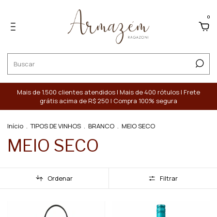
0
Mais de 1.500 clientes atendidos | Mais de 400 rótulos | Frete
grátis acima de R$ 250 | Compra 100% segura
Início
.
TIPOS DE VINHOS
.
BRANCO
.
MEIO SECO
MEIO SECO
Ordenar
Filtrar