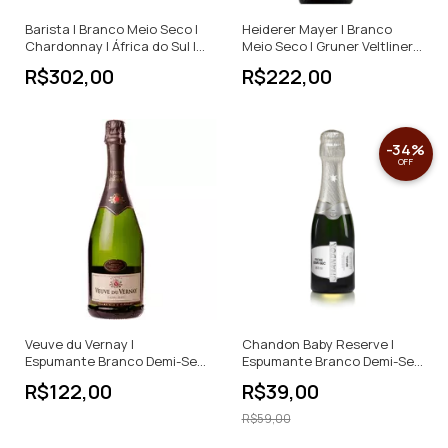
Barista | Branco Meio Seco |
Heiderer Mayer | Branco
Chardonnay | África do Sul |
Meio Seco | Gruner Veltliner
750ml
Ried Silberberg | Áustria |
R$302,00
R$222,00
750ml
-
34
%
OFF
Veuve du Vernay |
Chandon Baby Reserve |
Espumante Branco Demi-Sec
Espumante Branco Demi-Sec
| França | 750ml
| Brasil | 187ml
R$122,00
R$39,00
R$59,00