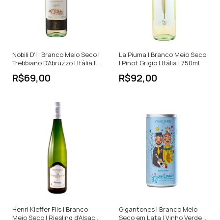
Nobili D'I | Branco Meio Seco |
La Piuma | Branco Meio Seco
Trebbiano D'Abruzzo | Itália |
| Pinot Grigio | Itália | 750ml
750ml
R$69,00
R$92,00
Henri Kieffer Fils | Branco
Gigantones | Branco Meio
Meio Seco | Riesling d'Alsace
Seco em Lata | Vinho Verde |