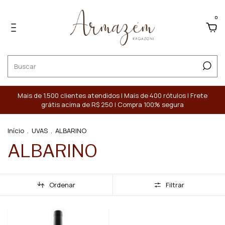
0
Mais de 1.500 clientes atendidos | Mais de 400 rótulos | Frete
grátis acima de R$ 250 | Compra 100% segura
Início
.
UVAS
.
ALBARINO
ALBARINO
Ordenar
Filtrar