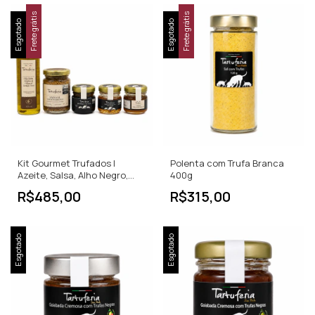
Frete grátis
Frete grátis
Esgotado
Esgotado
Kit Gourmet Trufados |
Polenta com Trufa Branca
Azeite, Salsa, Alho Negro,
400g
Geleia e Mel
R$485,00
R$315,00
Esgotado
Esgotado