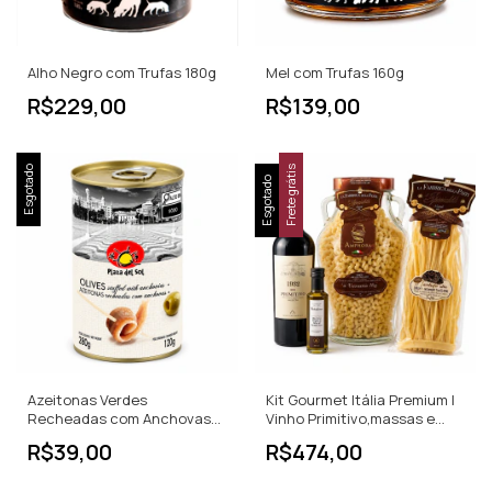
Alho Negro com Trufas 180g
Mel com Trufas 160g
R$229,00
R$139,00
Esgotado
Frete grátis
Esgotado
Azeitonas Verdes
Kit Gourmet Itália Premium |
Recheadas com Anchovas
Vinho Primitivo,massas e
Plaza del Sol 280g
Trufas
R$39,00
R$474,00