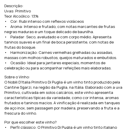
Descrição:
Uvas: Primitivo
Teor Alcoólico: 13%
• Cor: Rubi intenso com reflexos violáceos
• Aroma: Intenso e frutado, com notas marcantes de frutas
negras maduras e um toque delicado de baunilha.
• Paladar: Seco, aveludado e com corpo médio. Apresenta
taninos suaves e um final de boca persistente, com notas de
frutas do bosque.
• Harmonização: Carnes vermelhas grelhadas ou assadas,
massas com molhos robustos, queijos maturados e embutidos.
• Ocasião: Ideal para jantares especiais, momentos de
celebração ou para acompanhar refeições mais elaboradas.
Sobre o Vinho:
O Nobili D’Italia Primitivo Di Puglia é um vinho tinto produzido pela
Cantine Sgarzi, na região da Puglia, na Itália. Elaborado com a uva
Primitivo, cultivada em solos calcários, este vinho apresenta
características típicas da variedade, como cor intensa, aromas
frutados e taninos macios. A vinificação é realizada em tanques
de aço inox, sem passagem por madeira, preservando a fruta e a
frescura do vinho.
Por que escolher este vinho?
• Perfil clássico: O Primitivo Di Puglia é um vinho tinto italiano