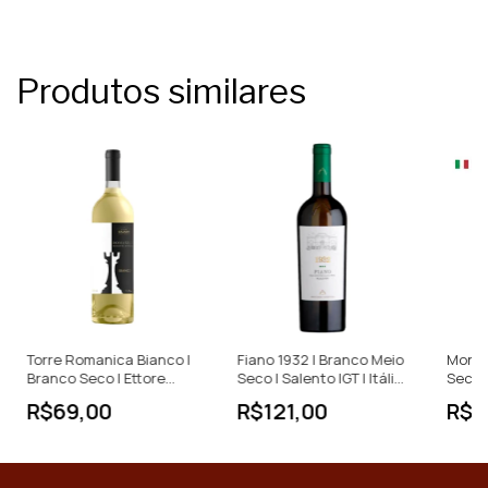
Produtos similares
Torre Romanica Bianco |
Fiano 1932 | Branco Meio
Monte
Branco Seco | Ettore
Seco | Salento IGT | Itália
Seco |
Galasso | Itália | 750ml
| 750ml
| 750m
R$69,00
R$121,00
R$1